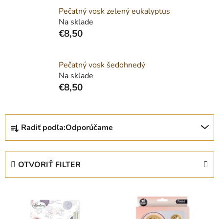
Pečatný vosk zelený eukalyptus
Na sklade
€8,50
Pečatný vosk šedohnedý
Na sklade
€8,50
R
Radiť podľa:
Odporúčame
a
d
e
OTVORIŤ FILTER
n
i
V
e
ý
p