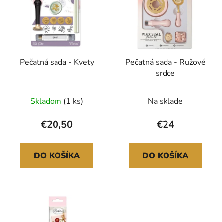
p
r
i
o
s
d
p
u
r
k
Pečatná sada - Kvety
Pečatná sada - Ružové
o
t
srdce
d
o
u
v
Skladom
(1 ks)
Na sklade
k
t
€20,50
€24
o
v
DO KOŠÍKA
DO KOŠÍKA