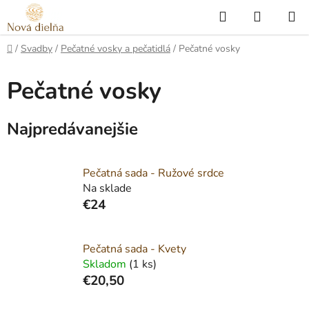
Prejsť
Hľadať
NÁKUP
na
KOŠÍK
obsah
Domov
/
Svadby
/
Pečatné vosky a pečatidlá
/
Pečatné vosky
Pečatné vosky
Najpredávanejšie
Pečatná sada - Ružové srdce
Na sklade
€24
Pečatná sada - Kvety
Skladom
(1 ks)
€20,50