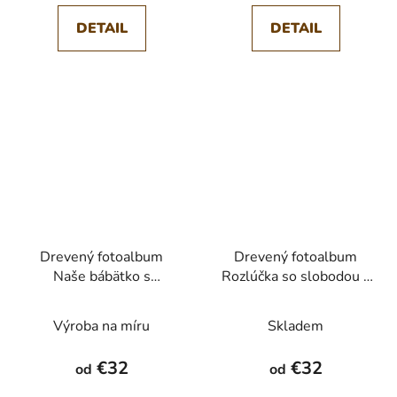
DETAIL
DETAIL
Drevený fotoalbum
Drevený fotoalbum
Naše bábätko s
Rozlúčka so slobodou s
ohybnou väzbou
ohybnou väzbou
Výroba na míru
Skladem
€32
€32
od
od