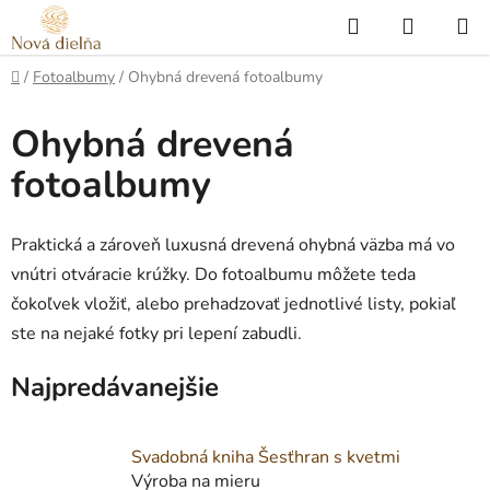
Prejsť
Hľadať
NÁKUP
na
KOŠÍK
obsah
Domov
/
Fotoalbumy
/
Ohybná drevená fotoalbumy
Ohybná drevená
fotoalbumy
Praktická a zároveň luxusná drevená ohybná väzba má vo
vnútri otváracie krúžky. Do fotoalbumu môžete teda
čokoľvek vložiť, alebo prehadzovať jednotlivé listy, pokiaľ
ste na nejaké fotky pri lepení zabudli.
Najpredávanejšie
Svadobná kniha Šesťhran s kvetmi
Výroba na mieru