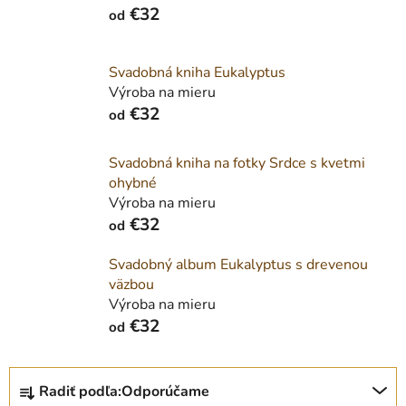
€32
od
Svadobná kniha Eukalyptus
Výroba na mieru
€32
od
Svadobná kniha na fotky Srdce s kvetmi
ohybné
Výroba na mieru
€32
od
Svadobný album Eukalyptus s drevenou
väzbou
Výroba na mieru
€32
od
R
Radiť podľa:
Odporúčame
a