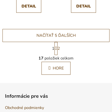
DETAIL
DETAIL
NAČÍTAŤ 5 ĎALŠÍCH
S
1
t
2
r
O
á
17
položiek celkom
v
n
l
k
HORE
á
o
d
v
a
a
Z
c
n
á
i
i
Informácie pre vás
e
e
p
p
ä
Obchodné podmienky
r