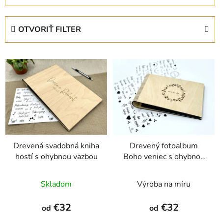
d
e
OTVORIŤ FILTER
n
i
V
e
ý
p
p
r
i
o
s
d
p
u
r
k
Drevená svadobná kniha
Drevený fotoalbum
o
t
hostí s ohybnou väzbou
Boho veniec s ohybnou
d
o
väzbou
u
v
Skladom
Výroba na míru
k
t
€32
€32
od
od
o