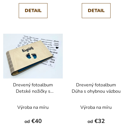
v
DETAIL
DETAIL
Drevený fotoalbum
Drevený fotoalbum
Detské nožičky s
Dúha s ohybnou väzbou
menom s ohybnou
väzbou
Výroba na míru
Výroba na míru
€40
€32
od
od