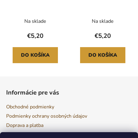
Na sklade
Na sklade
€5,20
€5,20
DO KOŠÍKA
DO KOŠÍKA
Z
á
Informácie pre vás
p
ä
Obchodné podmienky
t
Podmienky ochrany osobných údajov
i
Doprava a platba
e
Reklamácia a vrátenie tovaru