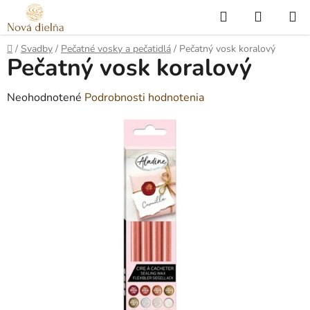
Prejsť
Hľadať
NÁKUP
na
KOŠÍK
obsah
Domov
/
Svadby
/
Pečatné vosky a pečatidlá
/
Pečatný vosk koralový
Pečatný vosk koralový
Priemerné
Neohodnotené
Podrobnosti hodnotenia
hodnotenie
produktu
je
0,0
z
5
hviezdičiek.