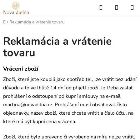
Prejsť
Hľadať
NÁKUP
na
KOŠÍK
obsah
Domov
/
Reklamácia a vrátenie tovaru
Reklamácia a vrátenie
tovaru
Vrácení zboží
Zboží, které jste koupili jako spotřebitel, lze vrátit bez udání
důvodu a to ve lhůtě 14 dní od přijetí zboží. Je třeba zaslat
prohlášení o odstoupení od kupní smlouvy na e-mail
martina@novadilna.cz. Prohlášení
musí obsahovat číslo
objednávky, název zboží, které chcete vrátit a číslo účtu, na
které má být kupní cena vrácena.
Zboží, které bylo upraveno či vyrobeno na míru nelze vrátit.