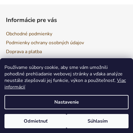
Z
á
Informácie pre vás
p
ä
Obchodné podmienky
t
Podmienky ochrany osobných údajov
i
Doprava a platba
e
Reklamácia a vrátenie tovaru
Používame súbory cookie, aby sme vám umožnili
pohodlné prehliadanie webovej stránky a vďaka analýze
neustále zlepšovali jej funkcie, výkon a použiteľnosť.
Viac
Facebook
informácií
Nastavenie
Odmietnuť
Súhlasím
Vytvoril Shoptet
Copyright 2026
Nová dielňa
. Všetky práva vyhradené.