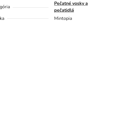
Pečatné vosky a
gória
pečatidlá
ka
Mintopia