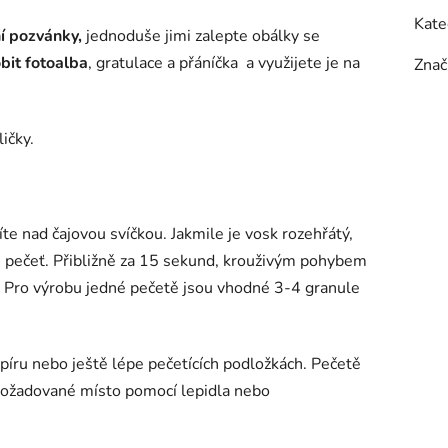
Kate
í pozvánky,
jednoduše jimi zalepte obálky se
bit fotoalba
, gratulace a přáníčka a využijete je na
Znač
ičky.
íte nad čajovou svíčkou. Jakmile je vosk rozehřátý,
e pečeť. Přibližně za 15 sekund, krouživým pohybem
Pro výrobu jedné pečetě jsou vhodné 3-4 granule
píru nebo ještě lépe pečetících podložkách. Pečetě
požadované místo pomocí lepidla nebo