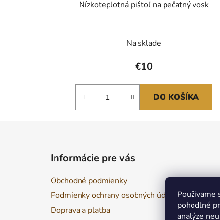
Nízkoteplotná pištoľ na pečatný vosk
Na sklade
€10
DO KOŠÍKA
Z
á
Informácie pre vás
p
ä
Obchodné podmienky
t
Používame s
Podmienky ochrany osobných údajov
i
pohodlné pr
Doprava a platba
e
analýze neus