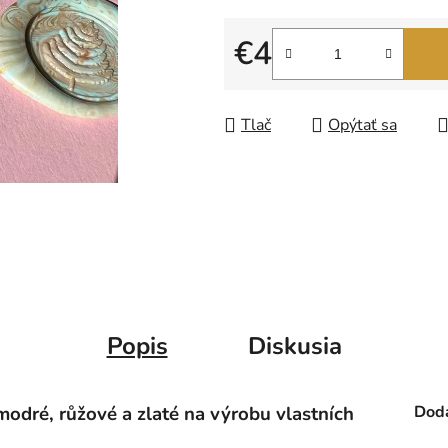
z
5
€4
hviezdičiek.
Jednotková cena:
Tlač
Opýtať sa
Popis
Diskusia
odré, růžové a zlaté na výrobu vlastních
Doda