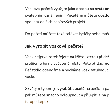
Voskové pečetě využijte jako ozdobu na
svatebn
svatebním oznámením. Pečetěmi můžete
dozdo
spoustu dalších papírových projektů.
Do pečetí můžete také zalévat kytičky nebo mašl
Jak vyrobit voskové pečetě?
Vosk nejprve rozehřejete na lžičce, kterou přidrž
přelijeme ho na pečetěné místo. Poté přitlačím
Pečatidlo odendáme a necháme vosk zatuhnout. 
vosku.
Skvělým typem je
vyrábět pečetě
na pečícím pa
pak můžete snadno odloupnout a přilepit je na 
fotopodlepek
.