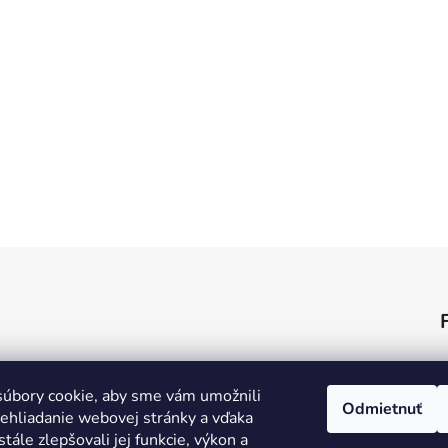
úbory cookie, aby sme vám umožnili
Odmietnuť
ehliadanie webovej stránky a vďaka
tále zlepšovali jej funkcie, výkon a