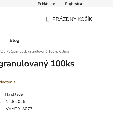
Prihlásenie
Registrácia
PRÁZDNY KOŠÍK
NÁKUPNÝ
KOŠÍK
Blog
dlá
/
Pečatný vosk granulovaný 100ks Calma
 granulovaný 100ks
dnotenia
Na sklade
14.8.2026
VVMT018077