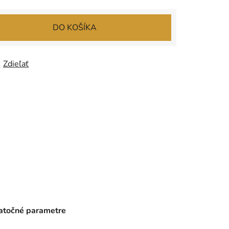
DO KOŠÍKA
Zdieľať
točné parametre