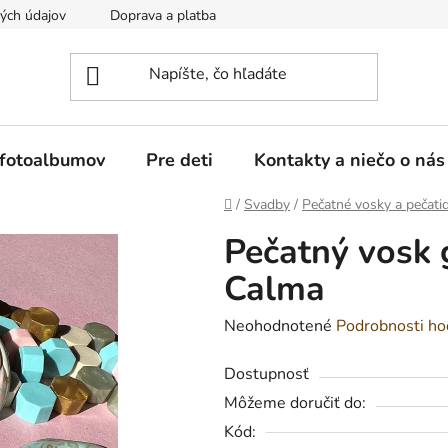
ých údajov
Doprava a platba
Reklamácia a vrátenie tovaru
 fotoalbumov
Pre deti
Kontakty a niečo o nás
Domov
/
Svadby
/
Pečatné vosky a pečati
Pečatný vosk
Calma
Priemerné
Neohodnotené
Podrobnosti ho
hodnotenie
Dostupnosť
produktu
Môžeme doručiť do:
je
Kód:
0,0