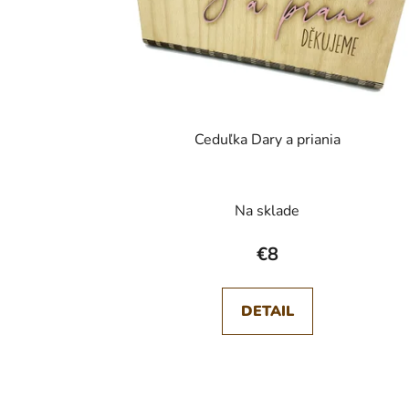
r
o
d
u
k
t
Ceduľka Dary a priania
o
v
Na sklade
€8
DETAIL