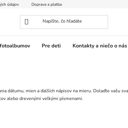
ých údajov
Doprava a platba
Reklamácia a vrátenie tovaru
 fotoalbumov
Pre deti
Kontakty a niečo o nás
nia dátumu, mien a ďalších nápisov na mieru. Dolaďte vašu 
cov alebo drevenými veľkými písmenami.