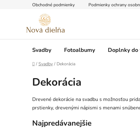
Prejsť
Obchodné podmienky
Podmienky ochrany osobn
na
obsah
Svadby
Fotoalbumy
Doplnky do
Domov
/
Svadby
/
Dekorácia
Dekorácia
Drevené dekorácie na svadbu s možnosťou prida
prstienky, drevenými nápismi s menami snúben
Najpredávanejšie