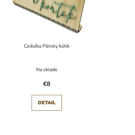
k
t
o
v
Ceduľka Pánsky kútik
Na sklade
€8
DETAIL