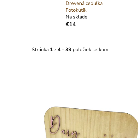
Drevená ceduľka
Fotokútik
Na sklade
€14
Stránka
1
z
4
-
39
položiek celkom
V
ý
p
i
s
p