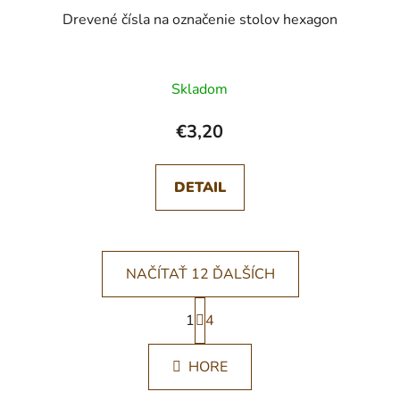
Drevené čísla na označenie stolov hexagon
Skladom
€3,20
DETAIL
NAČÍTAŤ 12 ĎALŠÍCH
S
1
t
4
O
r
v
á
l
HORE
n
á
k