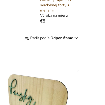
svadobnej torty s
menami
Výroba na mieru
€8
R
Radiť podľa:
Odporúčame
a
d
e
n
i
e
p
r
o
d
u