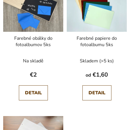
p
r
i
o
s
d
p
u
r
k
Farebné obálky do
Farebné papiere do
o
t
fotoalbumov 5ks
fotoalbumu 5ks
d
o
u
v
Na skladě
Skladem
(>5 ks)
k
t
€2
€1,60
od
o
v
DETAIL
DETAIL