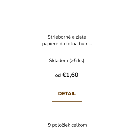
Strieborné a zlaté
papiere do fotoalbumu
5 ks
Skladem
(>5 ks)
€1,60
od
DETAIL
9
položiek celkom
O
v