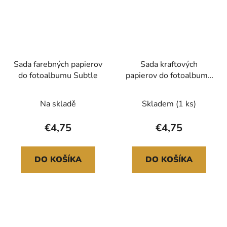
Sada farebných papierov
Sada kraftových
do fotoalbumu Subtle
papierov do fotoalbumu
so striebornou potlačou
Na skladě
Skladem
(1 ks)
€4,75
€4,75
DO KOŠÍKA
DO KOŠÍKA