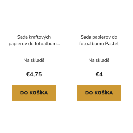
Sada kraftových
Sada papierov do
papierov do fotoalbumu
fotoalbumu Pastel
so zlatou potlačou
Na skladě
Na skladě
€4,75
€4
DO KOŠÍKA
DO KOŠÍKA