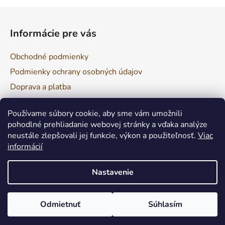
l
Z
á
á
d
Informácie pre vás
p
a
ä
c
Obchodné podmienky
t
i
Podmienky ochrany osobných údajov
e
i
p
Doprava a platba
e
r
Reklamácia a vrátenie tovaru
v
Používame súbory cookie, aby sme vám umožnili
k
pohodlné prehliadanie webovej stránky a vďaka analýze
y
neustále zlepšovali jej funkcie, výkon a použiteľnosť.
Viac
v
Facebook
informácií
ý
p
Nastavenie
i
s
u
Odmietnuť
Súhlasím
Vytvoril Shoptet
Copyright 2026
Nová dielňa
. Všetky práva vyhradené.