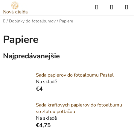
Prejsť
Hľadať
NÁKUP
na
KOŠÍK
obsah
Domov
/
Doplnky do fotoalbumov
/
Papiere
Papiere
Najpredávanejšie
Sada papierov do fotoalbumu Pastel
Na skladě
€4
Sada kraftových papierov do fotoalbumu
so zlatou potlačou
Na skladě
€4,75