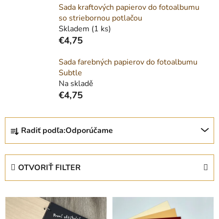
Sada kraftových papierov do fotoalbumu
so striebornou potlačou
Skladem
(1 ks)
€4,75
Sada farebných papierov do fotoalbumu
Subtle
Na skladě
€4,75
R
Radiť podľa:
Odporúčame
a
d
e
OTVORIŤ FILTER
n
i
V
e
ý
p