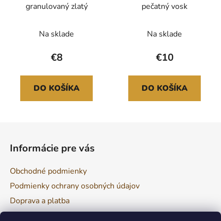
granulovaný zlatý
pečatný vosk
Na sklade
Na sklade
€8
€10
DO KOŠÍKA
DO KOŠÍKA
Z
á
Informácie pre vás
p
ä
Obchodné podmienky
t
Podmienky ochrany osobných údajov
i
Doprava a platba
e
Reklamácia a vrátenie tovaru