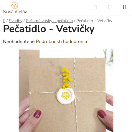
Prejsť
Hľadať
NÁKUP
na
KOŠÍK
obsah
Domov
/
Svadby
/
Pečatné vosky a pečatidlá
/
Pečatidlo - Vetvičky
Pečatidlo - Vetvičky
Priemerné
Neohodnotené
Podrobnosti hodnotenia
hodnotenie
produktu
je
0,0
z
5
hviezdičiek.