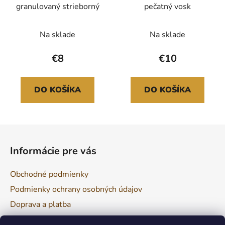
granulovaný strieborný
pečatný vosk
Na sklade
Na sklade
€8
€10
DO KOŠÍKA
DO KOŠÍKA
Z
á
Informácie pre vás
p
ä
Obchodné podmienky
t
Podmienky ochrany osobných údajov
i
Doprava a platba
e
Reklamácia a vrátenie tovaru