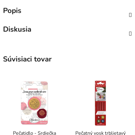
Popis
Diskusia
Súvisiaci tovar
Pečatidlo - Srdiečka
Pečatný vosk trblietavý