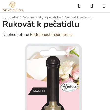
Prejsť
Hľadať
NÁKUP
na
KOŠÍK
obsah
Domov
/
Svadby
/
Pečatné vosky a pečatidlá
/
Rukoväť k pečatidlu
Rukoväť k pečatidlu
Priemerné
Neohodnotené
Podrobnosti hodnotenia
hodnotenie
produktu
je
0,0
z
5
hviezdičiek.