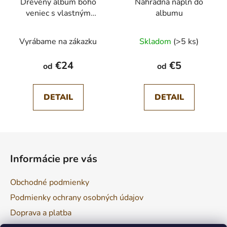
Drevený album boho
Náhradná náplň do
veniec s vlastným
albumu
nápisom
Vyrábame na zákazku
Skladom
(>5 ks)
€24
€5
od
od
DETAIL
DETAIL
Z
á
Informácie pre vás
p
ä
Obchodné podmienky
t
Podmienky ochrany osobných údajov
i
Doprava a platba
e