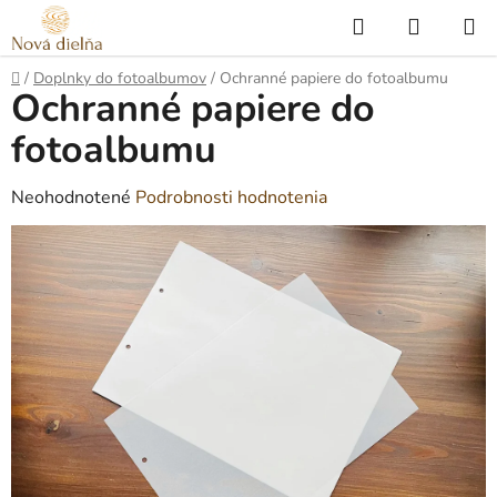
Prejsť
Hľadať
NÁKUP
na
KOŠÍK
obsah
Domov
/
Doplnky do fotoalbumov
/
Ochranné papiere do fotoalbumu
Ochranné papiere do
fotoalbumu
Priemerné
Neohodnotené
Podrobnosti hodnotenia
hodnotenie
produktu
je
0,0
z
5
hviezdičiek.