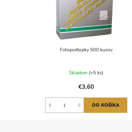
Fotopodlepky 500 kusov
Skladom
(>5 ks)
€3,60
DO KOŠÍKA
Z