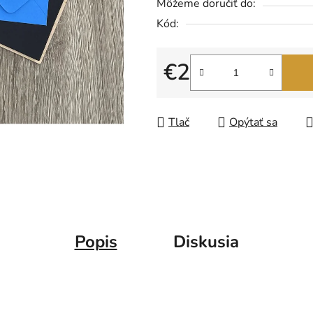
5
Môžeme doručiť do:
hviezdičiek.
Kód:
€2
Jednotková cena:
Tlač
Opýtať sa
Popis
Diskusia