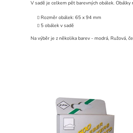
V sadě je celkem pět barevných obálek. Obálky m
Rozměr obálek: 65 x 94 mm
5 obálek v sadě
Na výběr je z několika barev - modrá, Ružová, če