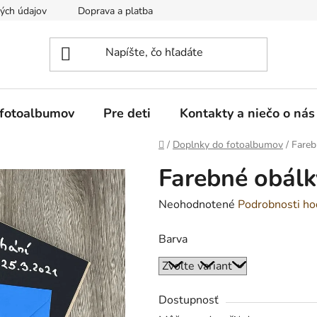
ých údajov
Doprava a platba
Reklamácia a vrátenie tovaru
 fotoalbumov
Pre deti
Kontakty a niečo o nás
Domov
/
Doplnky do fotoalbumov
/
Fareb
Farebné obálk
Priemerné
Neohodnotené
Podrobnosti ho
hodnotenie
Barva
produktu
je
0,0
z
Dostupnosť