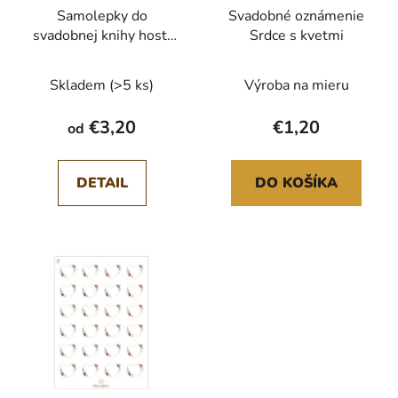
Samolepky do
Svadobné oznámenie
svadobnej knihy hostí
Srdce s kvetmi
Daisy A4
Skladem
(>5 ks)
Výroba na mieru
€3,20
€1,20
od
DETAIL
DO KOŠÍKA