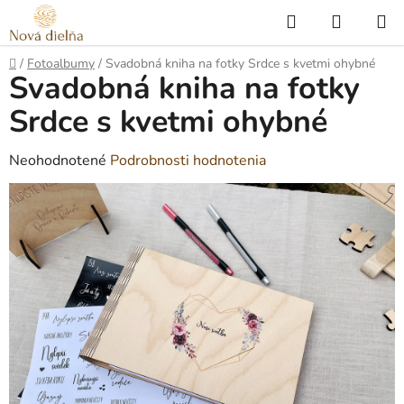
Prejsť
Hľadať
NÁKUP
na
KOŠÍK
obsah
Domov
/
Fotoalbumy
/
Svadobná kniha na fotky Srdce s kvetmi ohybné
Svadobná kniha na fotky
Srdce s kvetmi ohybné
Priemerné
Neohodnotené
Podrobnosti hodnotenia
hodnotenie
produktu
je
0,0
z
5
hviezdičiek.