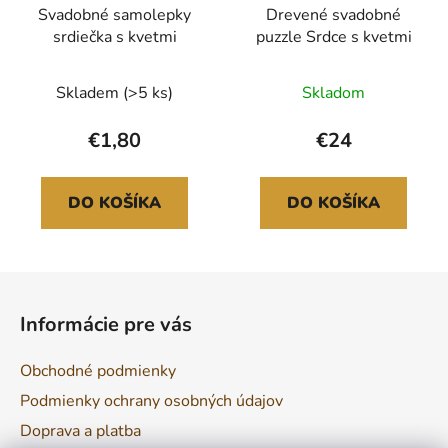
Svadobné samolepky
Drevené svadobné
srdiečka s kvetmi
puzzle Srdce s kvetmi
Skladem
(>5 ks)
Skladom
€1,80
€24
DO KOŠÍKA
DO KOŠÍKA
Z
á
Informácie pre vás
p
ä
Obchodné podmienky
t
Podmienky ochrany osobných údajov
i
Doprava a platba
e