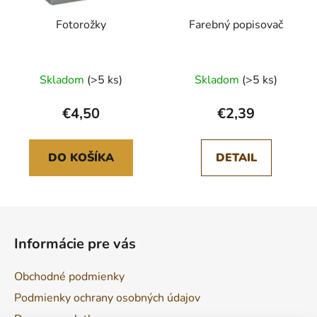
Fotorožky
Farebný popisovač
Skladom
(>5 ks)
Skladom
(>5 ks)
€4,50
€2,39
DO KOŠÍKA
DETAIL
Z
á
Informácie pre vás
p
ä
Obchodné podmienky
t
Podmienky ochrany osobných údajov
i