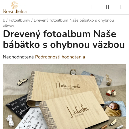
Prejsť
Hľadať
NÁKUP
na
KOŠÍK
obsah
Domov
/
Fotoalbumy
/
Drevený fotoalbum Naše bábätko s ohybnou
väzbou
Drevený fotoalbum Naše
bábätko s ohybnou väzbou
Priemerné
Neohodnotené
Podrobnosti hodnotenia
hodnotenie
produktu
je
0,0
z
5
hviezdičiek.