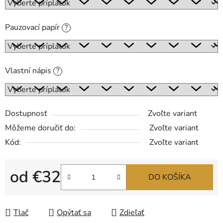
Pauzovací papír
?
Vlastní nápis
?
Dostupnosť
Zvoľte variant
Môžeme doručiť do:
Zvoľte variant
Kód:
Zvoľte variant
od
€32
DO KOŠÍKA
Jednotková cena:
Tlač
Opýtať sa
Zdieľať