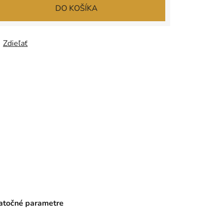
DO KOŠÍKA
Zdieľať
točné parametre