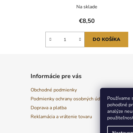
Na sklade
€8,50
DO KOŠÍKA
Z
á
Informácie pre vás
p
ä
Obchodné podmienky
t
Používame s
Podmienky ochrany osobných údajov
i
pohodlné pr
Doprava a platba
e
analýze neus
Reklamácia a vrátenie tovaru
použiteľnos