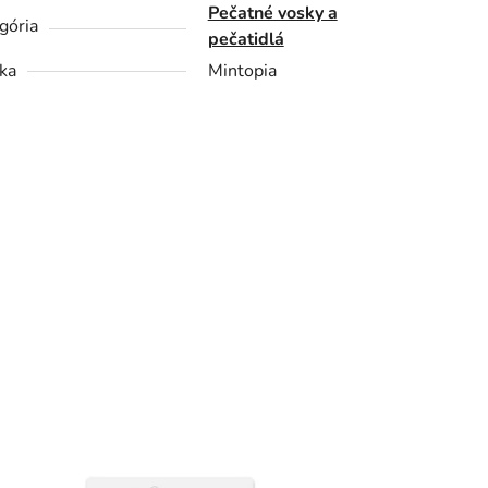
Pečatné vosky a
gória
pečatidlá
ka
Mintopia