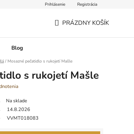
Prihlásenie
Registrácia
PRÁZDNY KOŠÍK
NÁKUPNÝ
KOŠÍK
Blog
dlá
/
Mosazné pečatidlo s rukojetí Mašle
idlo s rukojetí Mašle
dnotenia
Na sklade
14.8.2026
VVMT018083