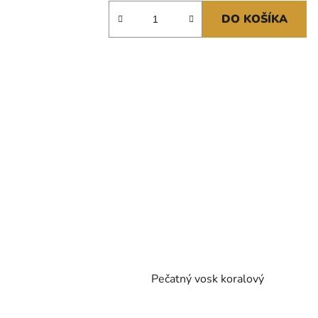
DO KOŠÍKA
Pečatný vosk koralový