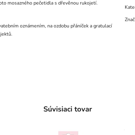
to mosazného pečetidla s dřevěnou rukojetí.
Kate
Znač
vatebním oznámením, na ozdobu přáníček a gratulací
jektů.
Súvisiaci tovar