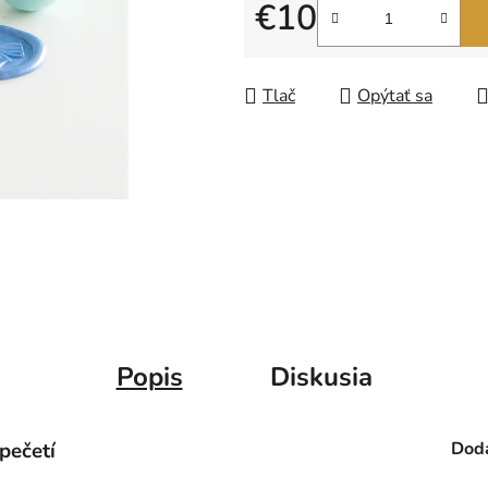
5
€10
hviezdičiek.
Jednotková cena:
Tlač
Opýtať sa
Popis
Diskusia
pečetí
Doda