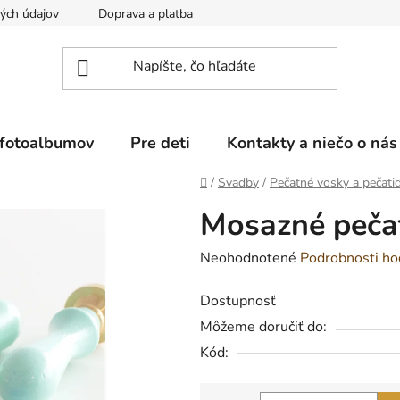
ých údajov
Doprava a platba
Reklamácia a vrátenie tovaru
 fotoalbumov
Pre deti
Kontakty a niečo o nás
Domov
/
Svadby
/
Pečatné vosky a pečati
Mosazné pečat
Priemerné
Neohodnotené
Podrobnosti ho
hodnotenie
Dostupnosť
produktu
Môžeme doručiť do:
je
Kód:
0,0
z