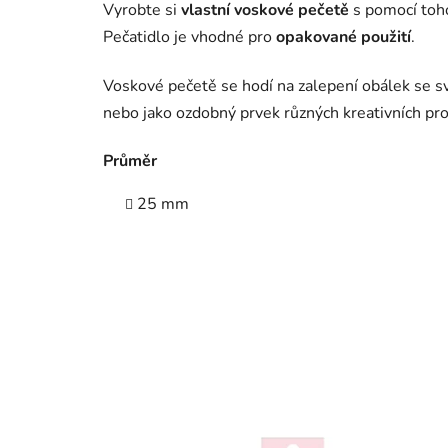
Vyrobte si
vlastní voskové pečetě
s pomocí toho
Pečatidlo je vhodné pro
opakované použití
.
Voskové pečetě se hodí na zalepení obálek se s
nebo jako ozdobný prvek různých kreativních pro
Průměr
25 mm