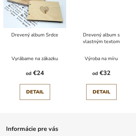
Drevený album Srdce
Drevený album s
vlastným textom
Vyrábame na zákazku
Výroba na míru
€24
€32
od
od
DETAIL
DETAIL
Z
á
Informácie pre vás
p