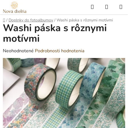
Prejsť
Hľadať
NÁKUP
na
KOŠÍK
obsah
Domov
/
Doplnky do fotoalbumov
/
Washi páska s rôznymi motívmi
Washi páska s rôznymi
motívmi
Priemerné
Neohodnotené
Podrobnosti hodnotenia
hodnotenie
produktu
je
0,0
z
5
hviezdičiek.