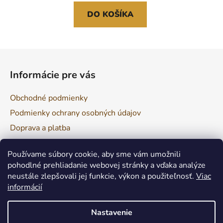
DO KOŠÍKA
Z
á
Informácie pre vás
p
ä
Obchodné podmienky
t
Podmienky ochrany osobných údajov
i
Doprava a platba
e
Reklamácia a vrátenie tovaru
Používame súbory cookie, aby sme vám umožnili
pohodlné prehliadanie webovej stránky a vďaka analýze
neustále zlepšovali jej funkcie, výkon a použiteľnosť.
Viac
Facebook
informácií
Nastavenie