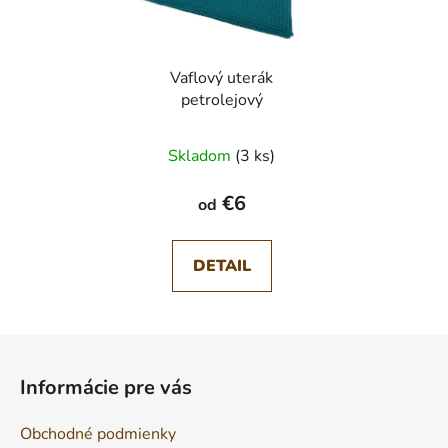
Vaflový uterák
petrolejový
Skladom
(3 ks)
€6
od
DETAIL
Z
á
Informácie pre vás
p
ä
Obchodné podmienky