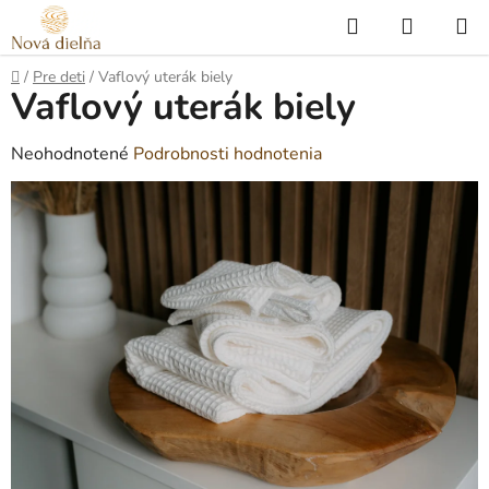
Prejsť
Hľadať
NÁKUP
na
KOŠÍK
obsah
Domov
/
Pre deti
/
Vaflový uterák biely
Vaflový uterák biely
Priemerné
Neohodnotené
Podrobnosti hodnotenia
hodnotenie
produktu
je
0,0
z
5
hviezdičiek.