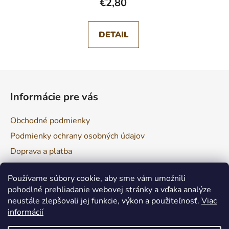
€2,80
DETAIL
Z
á
Informácie pre vás
p
ä
Obchodné podmienky
t
Podmienky ochrany osobných údajov
i
Doprava a platba
e
Reklamácia a vrátenie tovaru
Používame súbory cookie, aby sme vám umožnili
pohodlné prehliadanie webovej stránky a vďaka analýze
neustále zlepšovali jej funkcie, výkon a použiteľnosť.
Viac
Facebook
informácií