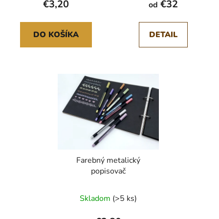
€3,20
€32
od
DO KOŠÍKA
DETAIL
Farebný metalický
popisovač
Skladom
(>5 ks)