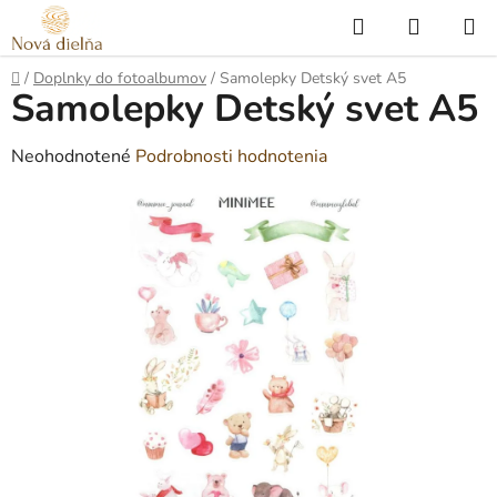
Prejsť
Hľadať
NÁKUP
na
KOŠÍK
obsah
Domov
/
Doplnky do fotoalbumov
/
Samolepky Detský svet A5
Samolepky Detský svet A5
Priemerné
Neohodnotené
Podrobnosti hodnotenia
hodnotenie
produktu
je
0,0
z
5
hviezdičiek.