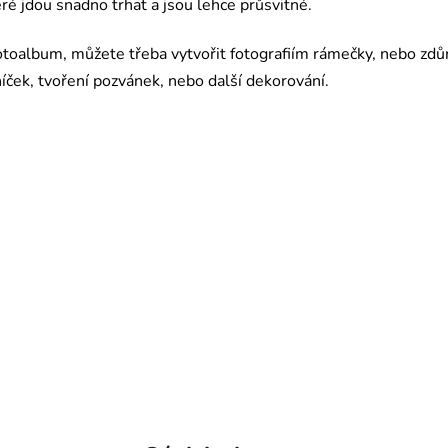
ré jdou snadno trhat a jsou lehce průsvitné.
oalbum, můžete třeba vytvořit fotografiím rámečky, nebo zdůr
níček, tvoření pozvánek, nebo další dekorování.