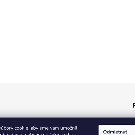
úbory cookie, aby sme vám umožnili
Odmietnuť
ehliadanie webovej stránky a vďaka