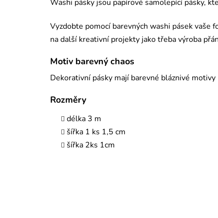
Washi pásky jsou papírové samolepící pásky, kte
Vyzdobte pomocí barevných washi pásek vaše fot
na další kreativní projekty jako třeba výroba přá
Motiv barevný chaos
Dekorativní pásky mají barevné bláznivé motivy
Rozměry
délka 3 m
šířka 1 ks 1,5 cm
šířka 2ks 1cm