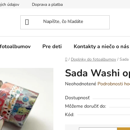
ých údajov
Doprava a platba
Reklamácia a vrátenie tovaru
 fotoalbumov
Pre deti
Kontakty a niečo o nás
Domov
/
Doplnky do fotoalbumov
/
Sada 
Sada Washi o
Priemerné
Neohodnotené
Podrobnosti ho
hodnotenie
Dostupnosť
produktu
Môžeme doručiť do:
je
Kód:
0,0
z