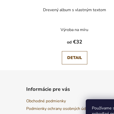
Drevený album s vlastným textom
Výroba na míru
€32
od
DETAIL
Z
á
Informácie pre vás
p
ä
Obchodné podmienky
t
Používame s
Podmienky ochrany osobných údajov
i
pohodlné pr