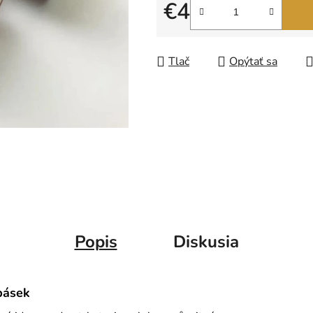
5
€4
hviezdičiek.
Jednotková cena:
Tlač
Opýtať sa
Popis
Diskusia
pásek