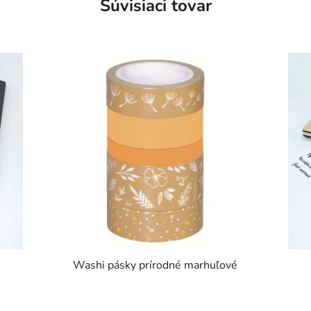
Súvisiaci tovar
Washi pásky prírodné marhuľové