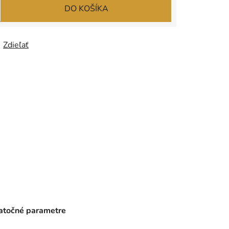
DO KOŠÍKA
Zdieľať
točné parametre