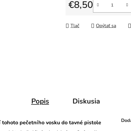
5
€8,50
hviezdičiek.
Jednotková cena:
Tlač
Opýtať sa
Popis
Diskusia
Doda
í tohoto pečetního vosku do tavné pistole