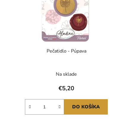
Pečatidlo - Púpava
Na sklade
€5,20
DO KOŠÍKA