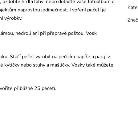
 ozdobte hrdla láhví nebo dolaďte vaše fotoalbum o
Kate
jektům naprostou jedinečnost. Tvoření pečetí je
ní výrobky.
Znač
lámou, nedrolí ani při přepravě poštou. Vosk
u. Stačí pečeť vyrobit na pečícím papíře a pak ji z
né kytičky nebo stuhy a mašličky. Vosky také můžete
voříte přibližně 25 pečetí.