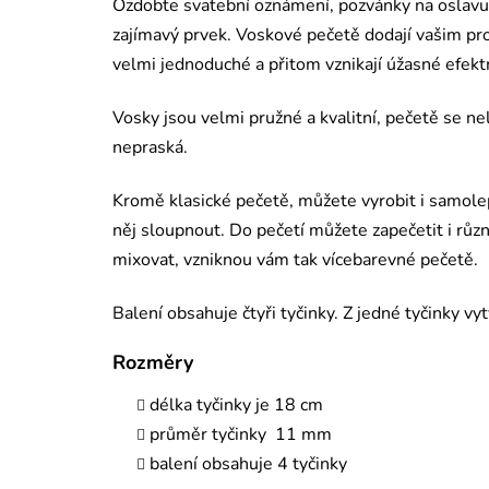
Ozdobte svatební oznámení, pozvánky na oslavu,
zajímavý prvek. Voskové pečetě dodají vašim pro
velmi jednoduché a přitom vznikají úžasné efekt
Vosky jsou velmi pružné a kvalitní, pečetě se ne
nepraská.
Kromě klasické pečetě, můžete vyrobit i samolepk
něj sloupnout. Do pečetí můžete zapečetit i růz
mixovat, vzniknou vám tak vícebarevné pečetě.
Balení obsahuje čtyři tyčinky. Z jedné tyčinky vyt
Rozměry
délka tyčinky je 18 cm
průměr tyčinky 11 mm
balení obsahuje 4 tyčinky