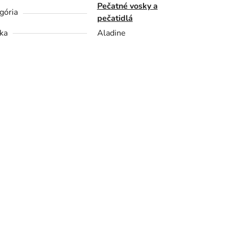
Pečatné vosky a
gória
pečatidlá
ka
Aladine