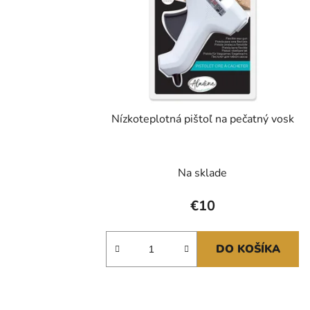
Nízkoteplotná pištoľ na pečatný vosk
Na sklade
€10
DO KOŠÍKA