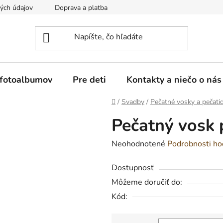
ých údajov
Doprava a platba
Reklamácia a vrátenie tovaru
 fotoalbumov
Pre deti
Kontakty a niečo o nás
Domov
/
Svadby
/
Pečatné vosky a pečati
Pečatný vosk 
Priemerné
Neohodnotené
Podrobnosti ho
hodnotenie
Dostupnosť
produktu
Môžeme doručiť do:
je
Kód:
0,0
z