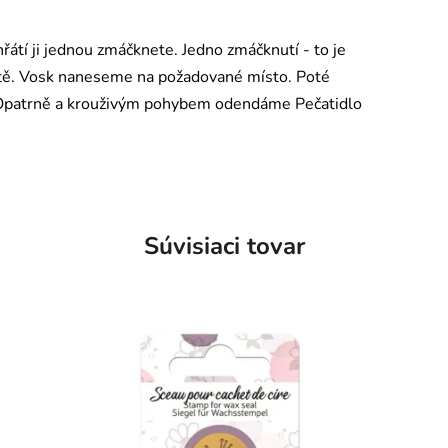
hřátí ji jednou zmáčknete. Jedno zmáčknutí - to je
etě. Vosk naneseme na požadované místo. Poté
n. Opatrně a krouživým pohybem odendáme Pečatidlo
Súvisiaci tovar