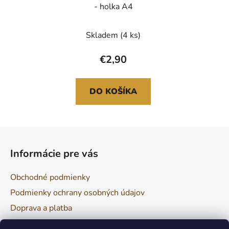
- holka A4
Skladem
(4 ks)
€2,90
DO KOŠÍKA
Z
á
Informácie pre vás
p
ä
Obchodné podmienky
t
Podmienky ochrany osobných údajov
i
Doprava a platba
e
Reklamácia a vrátenie tovaru