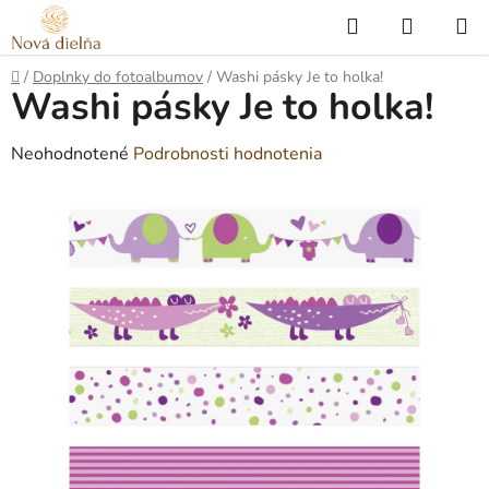
Prejsť
Hľadať
NÁKUP
na
KOŠÍK
obsah
Domov
/
Doplnky do fotoalbumov
/
Washi pásky Je to holka!
Washi pásky Je to holka!
Priemerné
Neohodnotené
Podrobnosti hodnotenia
hodnotenie
produktu
je
0,0
z
5
hviezdičiek.