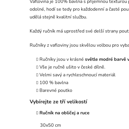
Vaflovina je 100% bavlna s příjemnou texturou p
odolné, hodí se tedy pro každodenní a časté použí
udělá stejně kvalitní službu.
Každý ručník má uprostřed své delší strany pout
Ručníky z vafloviny jsou skvělou volbou pro vyba
Ručníky jsou v krásné
světle modré barvě v
Vše je ručně ušito v české dílně.
Velmi savý a rychleschnoucí materiál
100 % bavlna
Barevné poutko
Vybírejte ze tří velikostí
Ručník na obličej a ruce
30x50 cm