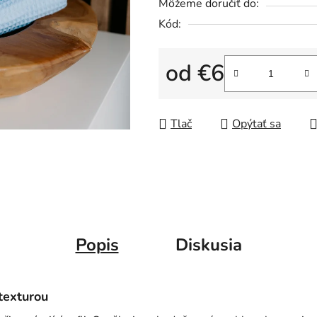
5
Môžeme doručiť do:
hviezdičiek.
Kód:
od
€6
Jednotková cena:
Tlač
Opýtať sa
Popis
Diskusia
texturou