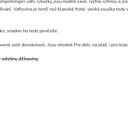
řipomínající vafli. Osušky jsou hodně savé, rychle schnou a js
vání. Vaflovina je tenčí než klasické froté, veliká osuška tedy v
ko, snadno ho tedy pověsíte.
vené celé domácnosti. Jsou vhodné Pre deti, na pláž, i pro klas
 odstínu džínoviny