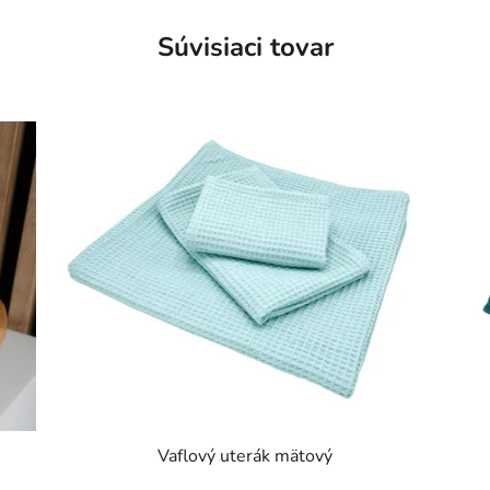
Súvisiaci tovar
Vaflový uterák mätový