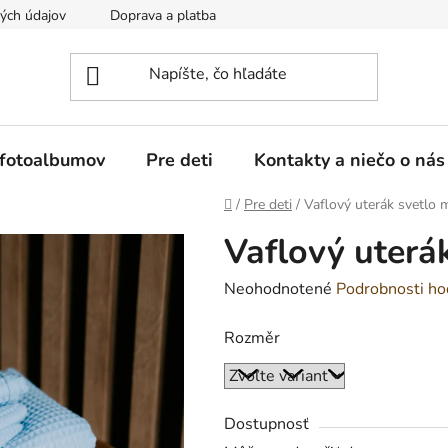
ých údajov
Doprava a platba
Reklamácia a vrátenie tovaru
 fotoalbumov
Pre deti
Kontakty a niečo o nás
Domov
/
Pre deti
/
Vaflový uterák svetlo 
Vaflový uterá
Priemerné
Neohodnotené
Podrobnosti ho
hodnotenie
Rozměr
produktu
je
0,0
z
Dostupnosť