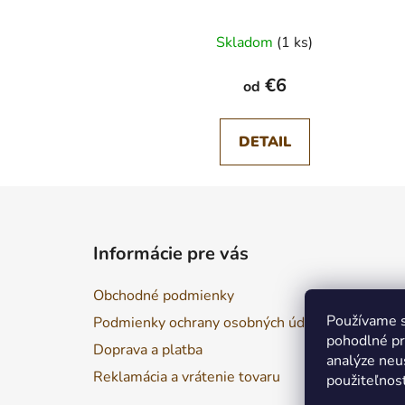
Skladom
(1 ks)
€6
od
DETAIL
Z
á
Informácie pre vás
p
ä
Obchodné podmienky
t
Používame s
Podmienky ochrany osobných údajov
i
pohodlné pr
Doprava a platba
e
analýze neus
Reklamácia a vrátenie tovaru
použiteľnos