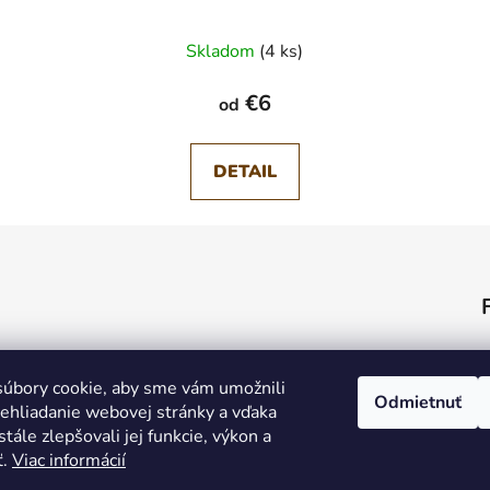
Skladom
(4 ks)
€6
od
DETAIL
úbory cookie, aby sme vám umožnili
Odmietnuť
ehliadanie webovej stránky a vďaka
tále zlepšovali jej funkcie, výkon a
ť.
Viac informácií