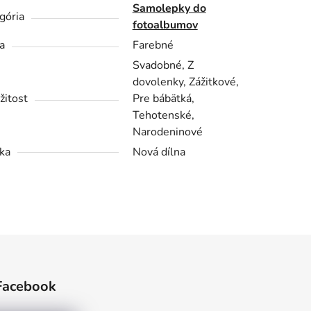
Samolepky do
gória
fotoalbumov
a
Farebné
Svadobné, Z
dovolenky, Zážitkové,
žitost
Pre bábätká,
Tehotenské,
Narodeninové
ka
Nová dílna
Facebook