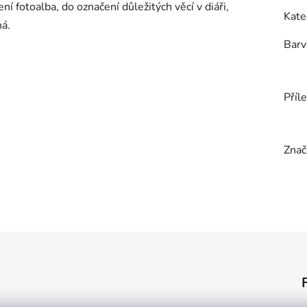
í fotoalba, do označení důležitých věcí v diáři,
Kate
ná.
Barv
Příle
Znač