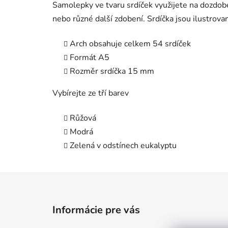
Samolepky ve tvaru srdíček využijete na dozdoben
nebo různé další zdobení. Srdíčka jsou ilustrova
Arch obsahuje celkem 54 srdíček
Formát A5
Rozměr srdíčka 15 mm
Vybírejte ze tří barev
Růžová
Modrá
Zelená v odstínech eukalyptu
Z
á
Informácie pre vás
p