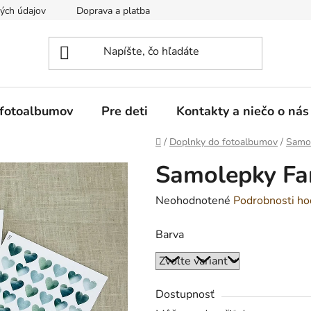
ých údajov
Doprava a platba
Reklamácia a vrátenie tovaru
 fotoalbumov
Pre deti
Kontakty a niečo o nás
Domov
/
Doplnky do fotoalbumov
/
Samo
Samolepky Far
Priemerné
Neohodnotené
Podrobnosti ho
hodnotenie
Barva
produktu
je
0,0
z
Dostupnosť