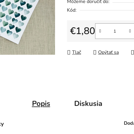
5
Môžeme doručiť do:
hviezdičiek.
Kód:
€1,80
Jednotková cena:
Tlač
Opýtať sa
Popis
Diskusia
ky
Doda