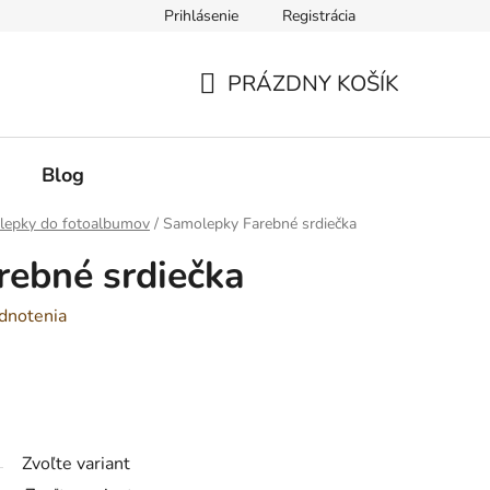
Prihlásenie
Registrácia
PRÁZDNY KOŠÍK
NÁKUPNÝ
KOŠÍK
Blog
lepky do fotoalbumov
/
Samolepky Farebné srdiečka
ebné srdiečka
dnotenia
Zvoľte variant