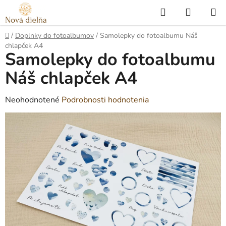
Prejsť
Hľadať
NÁKUP
na
KOŠÍK
obsah
Domov
/
Doplnky do fotoalbumov
/
Samolepky do fotoalbumu Náš
chlapček A4
Samolepky do fotoalbumu
Náš chlapček A4
Priemerné
Neohodnotené
Podrobnosti hodnotenia
hodnotenie
produktu
je
0,0
z
5
hviezdičiek.