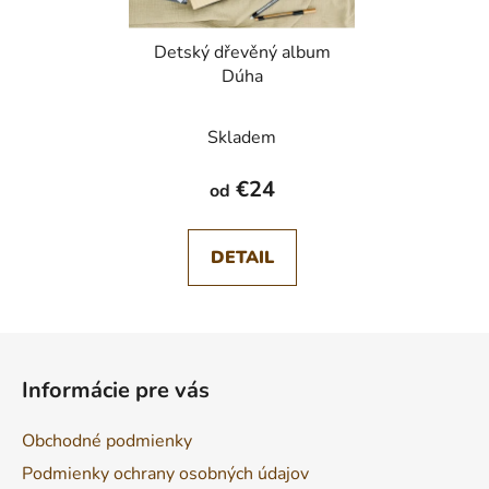
Detský dřevěný album
Dúha
Skladem
€24
od
DETAIL
Z
á
Informácie pre vás
p
ä
Obchodné podmienky
t
Podmienky ochrany osobných údajov
i