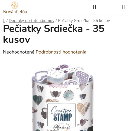
Prejsť
Hľadať
NÁKUP
na
KOŠÍK
obsah
Domov
/
Doplnky do fotoalbumov
/
Pečiatky Srdiečka - 35 kusov
Pečiatky Srdiečka - 35
kusov
Priemerné
Neohodnotené
Podrobnosti hodnotenia
hodnotenie
produktu
je
0,0
z
5
hviezdičiek.