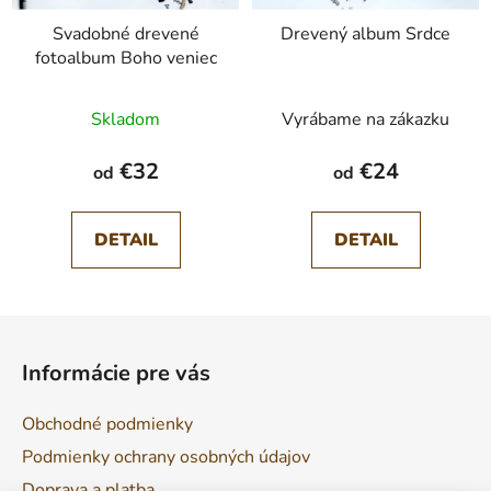
Svadobné drevené
Drevený album Srdce
fotoalbum Boho veniec
Skladom
Vyrábame na zákazku
€32
€24
od
od
DETAIL
DETAIL
Z
á
Informácie pre vás
p
ä
Obchodné podmienky
t
Podmienky ochrany osobných údajov
i
Doprava a platba