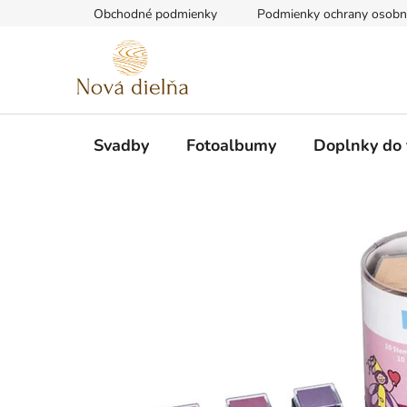
Prejsť
Obchodné podmienky
Podmienky ochrany osobn
na
obsah
Svadby
Fotoalbumy
Doplnky do