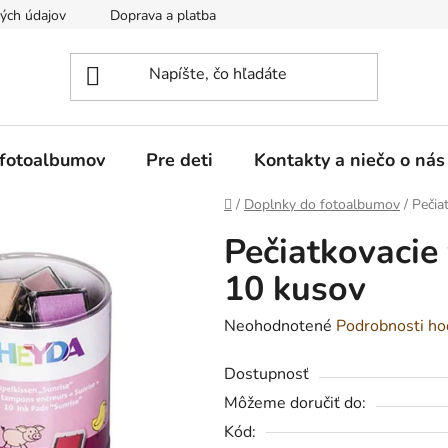
ých údajov
Doprava a platba
Reklamácia a vrátenie tovaru
 fotoalbumov
Pre deti
Kontakty a niečo o nás
Domov
/
Doplnky do fotoalbumov
/
Pečia
Pečiatkovacie 
10 kusov
Priemerné
Neohodnotené
Podrobnosti ho
hodnotenie
Dostupnosť
produktu
Môžeme doručiť do:
je
Kód:
0,0