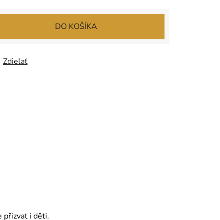
DO KOŠÍKA
Zdieľať
přizvat i děti.