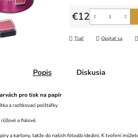
z
5
€12
hviezdičiek.
Jednotková cena:
Tlač
Opýtať sa
Popis
Diskusia
arvách pro tisk na papír
ítka a razítkovací polštářky
růžové a fialové.
íry a kartony, takže do našich fotoalb ideální, K tvoření můžete 