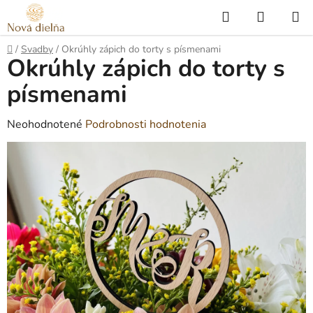
Prejsť
Hľadať
NÁKUP
na
KOŠÍK
obsah
Domov
/
Svadby
/
Okrúhly zápich do torty s písmenami
Okrúhly zápich do torty s
písmenami
Priemerné
Neohodnotené
Podrobnosti hodnotenia
hodnotenie
produktu
je
0,0
z
5
hviezdičiek.