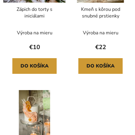
Zápich do torty s
Kmeň s kôrou pod
iniciálami
snubné prstienky
Výroba na mieru
Výroba na mieru
€10
€22
DO KOŠÍKA
DO KOŠÍKA