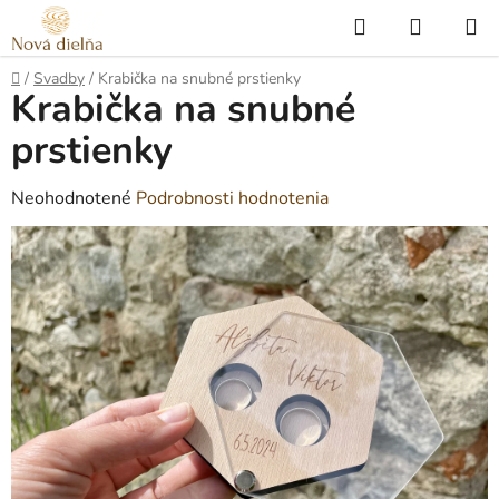
Prejsť
Hľadať
NÁKUP
na
KOŠÍK
obsah
Domov
/
Svadby
/
Krabička na snubné prstienky
Krabička na snubné
prstienky
Priemerné
Neohodnotené
Podrobnosti hodnotenia
hodnotenie
produktu
je
0,0
z
5
hviezdičiek.