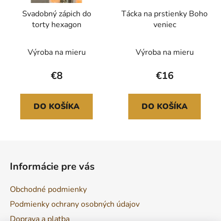
Svadobný zápich do
Tácka na prstienky Boho
torty hexagon
veniec
Výroba na mieru
Výroba na mieru
€8
€16
DO KOŠÍKA
DO KOŠÍKA
Z
á
Informácie pre vás
p
ä
Obchodné podmienky
t
Podmienky ochrany osobných údajov
i
Doprava a platba