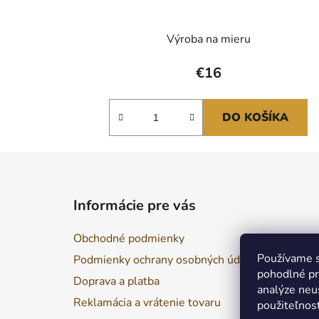
Výroba na mieru
€16
DO KOŠÍKA
Z
á
Informácie pre vás
p
ä
Obchodné podmienky
t
Používame s
Podmienky ochrany osobných údajov
i
pohodlné pr
Doprava a platba
e
analýze neus
Reklamácia a vrátenie tovaru
použiteľnos