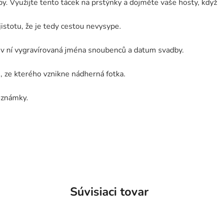
y. Využijte tento tácek na prstýnky a dojměte vaše hosty, když 
istotu, že je tedy cestou nevysype.
u v ní vygravírovaná jména snoubenců a datum svadby.
, ze kterého vznikne nádherná fotka.
oznámky.
Súvisiaci tovar