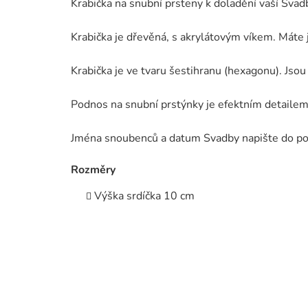
Krabička na snubní prsteny k doladění vaší Svadb
Krabička je dřevěná, s akrylátovým víkem. Máte j
Krabička je ve tvaru šestihranu (hexagonu). Jso
Podnos na snubní prstýnky je efektním detailem
Jména snoubenců a datum Svadby napište do p
Rozměry
Výška srdíčka 10 cm