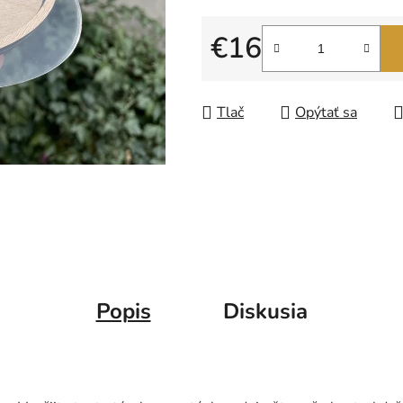
z
5
€16
hviezdičiek.
Jednotková cena:
Tlač
Opýtať sa
Popis
Diskusia