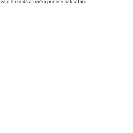
vám ho malá družička přinese až k oltáři.