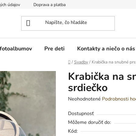
ých údajov
Doprava a platba
Reklamácia a vrátenie tovaru
 fotoalbumov
Pre deti
Kontakty a niečo o nás
Domov
/
Svadby
/
Krabička na snubné prs
Krabička na s
srdiečko
Priemerné
Neohodnotené
Podrobnosti ho
hodnotenie
Dostupnosť
produktu
Môžeme doručiť do:
je
Kód:
0,0