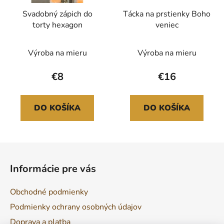
Svadobný zápich do
Tácka na prstienky Boho
torty hexagon
veniec
Výroba na mieru
Výroba na mieru
€8
€16
DO KOŠÍKA
DO KOŠÍKA
Z
á
Informácie pre vás
p
ä
Obchodné podmienky
t
Podmienky ochrany osobných údajov
i
Doprava a platba