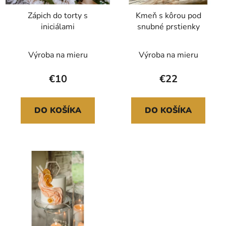
Zápich do torty s
Kmeň s kôrou pod
iniciálami
snubné prstienky
Výroba na mieru
Výroba na mieru
€10
€22
DO KOŠÍKA
DO KOŠÍKA