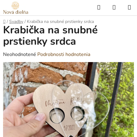
Prejsť
Hľadať
NÁKUP
na
KOŠÍK
obsah
Domov
/
Svadby
/
Krabička na snubné prstienky srdca
Krabička na snubné
prstienky srdca
Priemerné
Neohodnotené
Podrobnosti hodnotenia
hodnotenie
produktu
je
0,0
z
5
hviezdičiek.