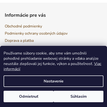
Z
á
Informácie pre vás
p
ä
Obchodné podmienky
t
Podmienky ochrany osobných údajov
i
Doprava a platba
e
Reklamácia a vrátenie tovaru
Používame súbory cookie, aby sme vám umožnili
pohodlné prehliadanie webovej stránky a vďaka analýze
neustále zlepšovali jej funkcie, výkon a použiteľnosť.
Viac
Facebook
informácií
Nastavenie
Odmietnuť
Súhlasím
Vytvoril Shoptet
Copyright 2026
Nová dielňa
. Všetky práva vyhradené.