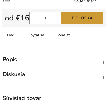
Kód:
Zvoľte variant
od
€16
DO KOŠÍKA
Jednotková cena:
Tlač
Opýtať sa
Zdieľať
Popis
Diskusia
Súvisiaci tovar