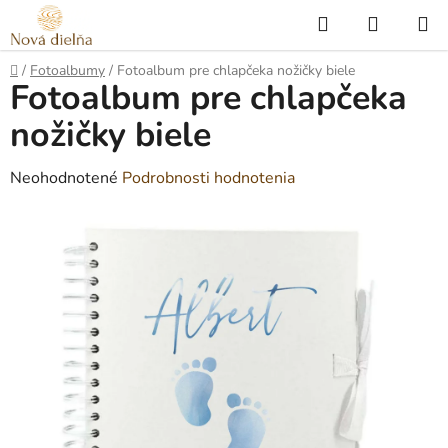
Prejsť
Hľadať
NÁKUP
na
KOŠÍK
obsah
Domov
/
Fotoalbumy
/
Fotoalbum pre chlapčeka nožičky biele
Fotoalbum pre chlapčeka
nožičky biele
Priemerné
Neohodnotené
Podrobnosti hodnotenia
hodnotenie
produktu
je
0,0
z
5
hviezdičiek.