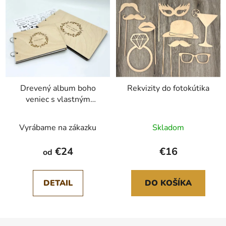
Drevený album boho
Rekvizity do fotokútika
veniec s vlastným
nápisom
Vyrábame na zákazku
Skladom
€24
€16
od
DETAIL
DO KOŠÍKA
Z