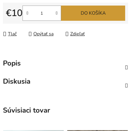
€10
DO KOŠÍKA
Jednotková cena:
Tlač
Opýtať sa
Zdieľať
Popis
Diskusia
Súvisiaci tovar