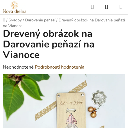
Prejsť
Hľadať
NÁKUP
na
KOŠÍK
obsah
Domov
/
Svadby
/
Darovanie peňazí
/
Drevený obrázok na Darovanie peňazí
na Vianoce
Drevený obrázok na
Darovanie peňazí na
Vianoce
Priemerné
Neohodnotené
Podrobnosti hodnotenia
hodnotenie
produktu
je
0,0
z
5
hviezdičiek.