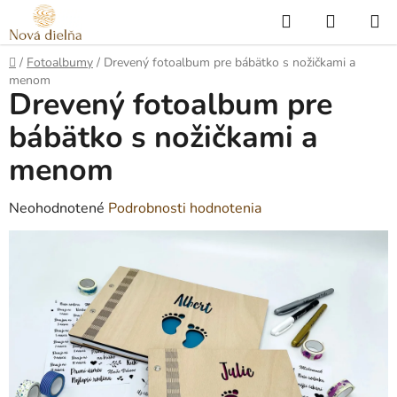
Prejsť
Hľadať
NÁKUP
na
KOŠÍK
obsah
Domov
/
Fotoalbumy
/
Drevený fotoalbum pre bábätko s nožičkami a
menom
Drevený fotoalbum pre
bábätko s nožičkami a
menom
Priemerné
Neohodnotené
Podrobnosti hodnotenia
hodnotenie
produktu
je
0,0
z
5
hviezdičiek.