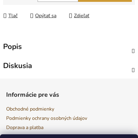
Jednotková cena:
Tlač
Opýtať sa
Zdieľať
Popis
Diskusia
Z
á
Informácie pre vás
p
ä
Obchodné podmienky
t
Podmienky ochrany osobných údajov
i
Doprava a platba
e
Reklamácia a vrátenie tovaru