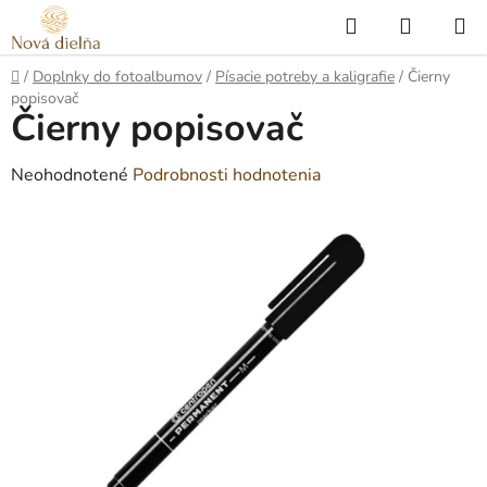
Prejsť
Hľadať
NÁKUP
na
KOŠÍK
obsah
Domov
/
Doplnky do fotoalbumov
/
Písacie potreby a kaligrafie
/
Čierny
popisovač
Čierny popisovač
Priemerné
Neohodnotené
Podrobnosti hodnotenia
hodnotenie
produktu
je
0,0
z
5
hviezdičiek.