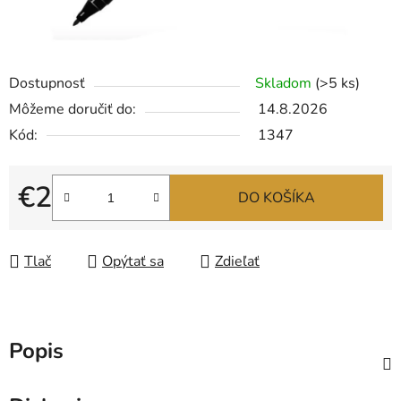
Dostupnosť
Skladom
(>5 ks)
Môžeme doručiť do:
14.8.2026
Kód:
1347
€2
DO KOŠÍKA
Jednotková cena:
Tlač
Opýtať sa
Zdieľať
Popis