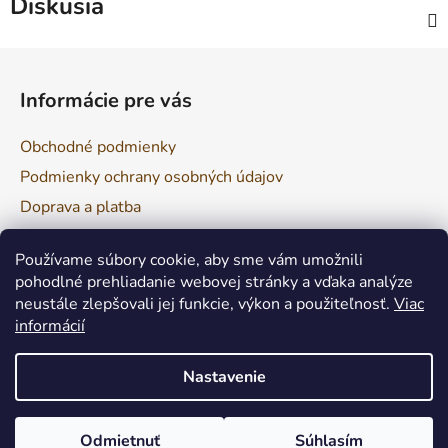
Diskusia
Z
á
Informácie pre vás
p
ä
Obchodné podmienky
t
Podmienky ochrany osobných údajov
i
Doprava a platba
e
Reklamácia a vrátenie tovaru
Používame súbory cookie, aby sme vám umožnili
pohodlné prehliadanie webovej stránky a vďaka analýze
neustále zlepšovali jej funkcie, výkon a použiteľnosť.
Viac
Facebook
informácií
Nastavenie
Odmietnuť
Súhlasím
Vytvoril Shoptet